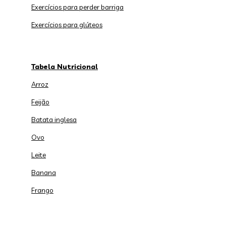
Exercícios para perder barriga
Exercícios para glúteos
Tabela Nutricional
Arroz
Feijão
Batata inglesa
Ovo
Leite
Banana
Frango