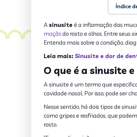
Índice 
1. O que é a
2. Quais sã
A
sinusite
é a inflamação das mucos
3. Principa
maçãs
do rosto e olhos. Entre seus s
4. Diagnóst
Entenda mais sobre a condição, diag
5. Dicas par
Leia mais:
Sinusite e dor de dent
O que é a sinusite e
A sinusite é um termo que especific
cavidade nasal. Por isso, pode ser ch
Nesse sentido, há dois tipos de sinusi
como gripes e resfriados, que podem l
rosto.