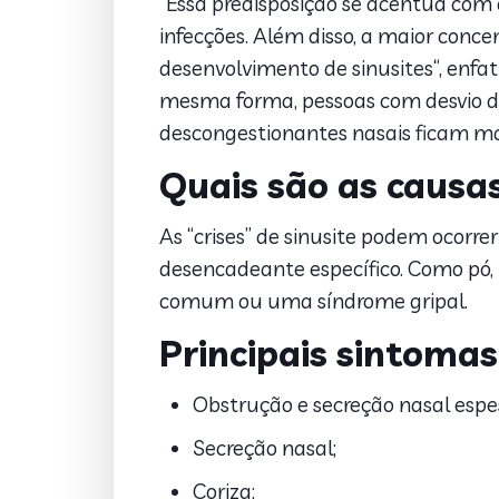
“Essa predisposição se acentua com o 
infecções. Além disso, a maior con
desenvolvimento de
sinusites
“, enfa
mesma forma, pessoas com desvio de 
descongestionantes nasais ficam mai
Quais são as causa
As “crises” de sinusite podem ocorre
desencadeante específico. Como pó,
comum ou uma síndrome gripal.
Principais sintomas
Obstrução e secreção nasal espe
Secreção nasal;
Coriza;