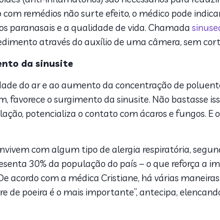
com remédios não surte efeito, o médico pode indicar 
ios paranasais e a qualidade de vida. Chamada
sinuse
ocedimento através do auxílio de uma câmera, sem cort
ento da sinusite
dade do ar e ao aumento da concentração de poluente
im, favorece o surgimento da sinusite. Não bastasse is
ação, potencializa o contato com ácaros e fungos. E 
convivem com algum tipo de alergia respiratória, segu
esenta 30% da população do país – o que reforça a i
e acordo com a médica Cristiane, há várias maneiras 
vre de poeira é o mais importante”, antecipa, elencand