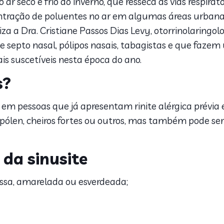
ar seco e frio do inverno, que resseca as vias respirat
centração de poluentes no ar em algumas áreas urban
tiza a Dra. Cristiane Passos Dias Levy, otorrinolaringo
septo nasal, pólipos nasais, tabagistas e que fazem 
s suscetíveis nesta época do ano.
s?
r em pessoas que já apresentam rinite alérgica prévi
 pólen, cheiros fortes ou outros, mas também pode s
 da sinusite
ssa, amarelada ou esverdeada;