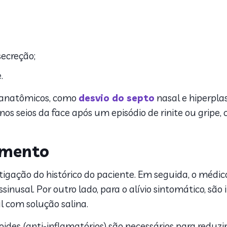
secreção;
.
 anatômicos, como
desvio do septo
nasal e hiperpla
nos seios da face após um episódio de rinite ou gripe
amento
tigação do histórico do paciente. Em seguida, o médi
nusal. Por outro lado, para o alívio sintomático, são 
 com solução salina.
roides (anti-inflamatórios) são necessários para reduzi