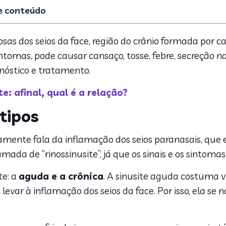
de conteúdo
 sinusite e tipos
o as causas?
as dos seios da face, região do crânio formada por ca
is sintomas da sinusite
intomas, pode causar cansaço, tosse, febre, secreção n
ico e tratamento
nóstico e tratamento.
a prevenir a sinusite
e: afinal, qual é a relação?
 tipos
amente fala da inflamação dos seios paranasais, que
amada de “rinossinusite”, já que os sinais e os sintomas
te: a
aguda e a crônica
. A
sinusite
aguda costuma vir 
evar à inflamação dos seios da face. Por isso, ela se n