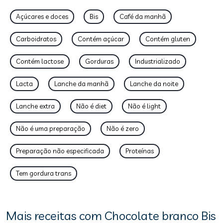
Açúcares e doces
Bis
Café da manhã
Carboidratos
Contém açúcar
Contém gluten
Contém lactose
Gorduras
Industrializado
Lacta
Lanche da manhã
Lanche da noite
Lanche extra
Não é diet
Não é light
Não é uma preparação
Não é zero
Preparação não especificada
Proteínas
Tem gordura trans
Mais receitas com Chocolate branco Bis