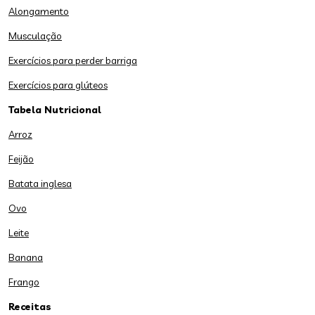
Alongamento
Musculação
Exercícios para perder barriga
Exercícios para glúteos
Tabela Nutricional
Arroz
Feijão
Batata inglesa
Ovo
Leite
Banana
Frango
Receitas