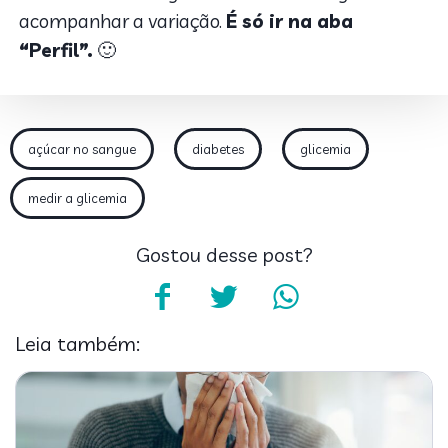
acompanhar a variação.
É só ir na aba
“Perfil”.
🙂
açúcar no sangue
diabetes
glicemia
medir a glicemia
Gostou desse post?
Leia também: