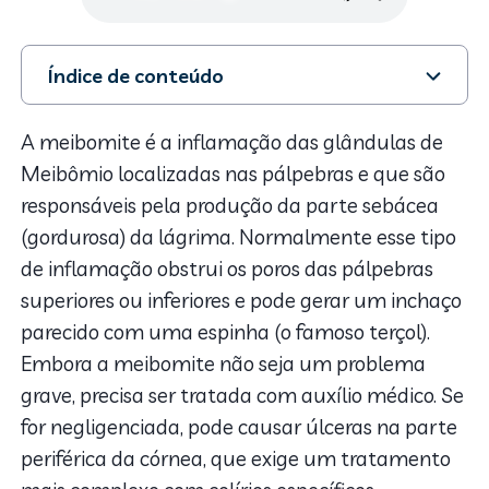
Índice de conteúdo
1. Causas e sintomas da meibomite
2. Diferenças entre meibomite e blefarite
A meibomite é a inflamação das glândulas de
3. Tratamento
Meibômio localizadas nas pálpebras e que são
responsáveis pela produção da parte sebácea
(gordurosa) da lágrima. Normalmente esse tipo
de inflamação obstrui os poros das pálpebras
superiores ou inferiores e pode gerar um inchaço
parecido com uma espinha (o famoso terçol).
Embora a meibomite não seja um problema
grave, precisa ser tratada com auxílio médico. Se
for negligenciada, pode causar úlceras na parte
periférica da córnea, que exige um tratamento