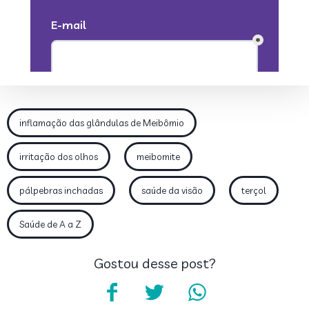
inflamação das glândulas de Meibômio
irritação dos olhos
meibomite
pálpebras inchadas
saúde da visão
terçol
Saúde de A a Z
Gostou desse post?