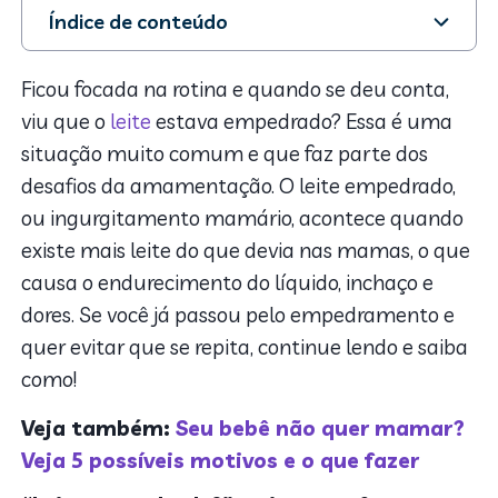
Índice de conteúdo
1. “Leite empedrado?”: veja o que fazer
2. Leite empedrado: principais sintomas
Ficou focada na rotina e quando se deu conta,
3. Mas afinal, quais são as causas do leite empedrado?
viu que o
leite
estava empedrado? Essa é uma
4. Dicas de ouro: Cuidados com as mamas na
situação muito comum e que faz parte dos
amamentação
desafios da amamentação. O leite empedrado,
ou ingurgitamento mamário, acontece quando
existe mais leite do que devia nas mamas, o que
causa o endurecimento do líquido, inchaço e
dores. Se você já passou pelo empedramento e
quer evitar que se repita, continue lendo e saiba
como!
Veja também:
Seu bebê não quer mamar?
Veja 5 possíveis motivos e o que fazer