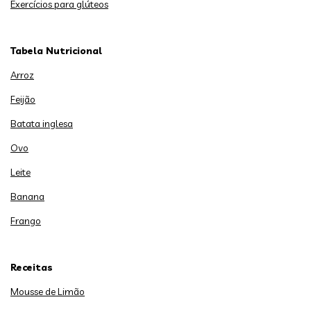
Exercícios para glúteos
Tabela Nutricional
Arroz
Feijão
Batata inglesa
Ovo
Leite
Banana
Frango
Receitas
Mousse de Limão