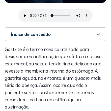
Índice de conteúdo
1. Quais são as causas da gastrite aguda?
2. Sintomas da gastrite aguda
Gastrite é o termo médico utilizado para
3. Como diagnosticar?
designar uma inflamação que afeta a mucosa
4. Tratamento
estomacal, ou seja, o tecido fino e delicado que
reveste a membrana interna do estômago. A
gastrite aguda, no entanto, é um quadro mais
sério da doença. Assim, ocorre quando o
paciente sente, constantemente, sintomas
como dores na boca do estômago ou
queimação.