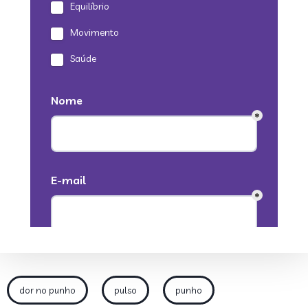
dor no punho
pulso
punho