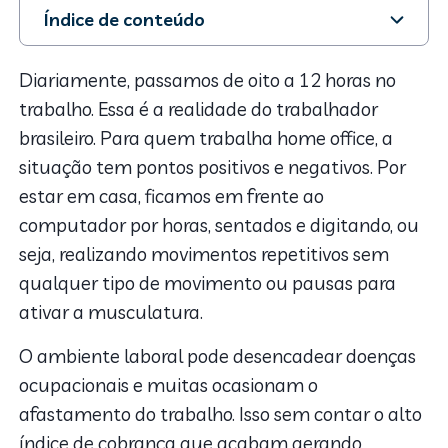
Índice de conteúdo
1. Dor no punho: principais causas
2. Sintomas e tratamento
Diariamente, passamos de oito a 12 horas no
3. Como diagnosticar a dor no punho?
trabalho. Essa é a realidade do trabalhador
4. Punho fortalecido
brasileiro. Para quem trabalha home office, a
situação tem pontos positivos e negativos. Por
estar em casa, ficamos em frente ao
computador por horas, sentados e digitando, ou
seja, realizando movimentos repetitivos sem
qualquer tipo de movimento ou pausas para
ativar a musculatura.
O ambiente laboral pode desencadear doenças
ocupacionais e muitas ocasionam o
afastamento do trabalho. Isso sem contar o alto
índice de cobrança que acabam gerando