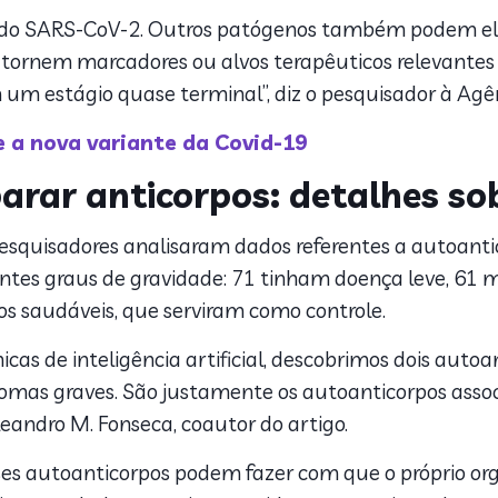
 do SARS-CoV-2. Outros patógenos também podem elev
 tornem marcadores ou alvos terapêuticos relevantes 
 um estágio quase terminal”, diz o pesquisador à Agê
e a nova variante da Covid-19
arar anticorpos: detalhes
sob
pesquisadores analisaram dados referentes a autoant
ntes graus de gravidade: 71 tinham doença leve, 61
s saudáveis, que serviram como controle.
icas de inteligência artificial, descobrimos dois auto
omas graves. São justamente os autoanticorpos asso
andro M. Fonseca, coautor do artigo.
sses autoanticorpos podem fazer com que o próprio or