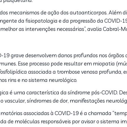
a plaquetária.
 dos mecanismos de ação dos autoanticorpos. Além dis
ente da fisiopatologia e da progressão da COVID-1
 melhor as intervenções necessárias”, avalia Cabral-M
D-19 grave desenvolvem danos profundos nos órgãos 
munes. Esse processo pode resultar em miopatia (músc
tifosfolipídica associada a trombose venosa profunda,
os rins e no sistema neurológico.
gica é uma característica da síndrome pós-COVID. De
o vascular, síndromes de dor, manifestações neurológ
amatórias associadas à COVID-19 é a chamada “tempes
a de moléculas responsáveis por avisar o sistema im