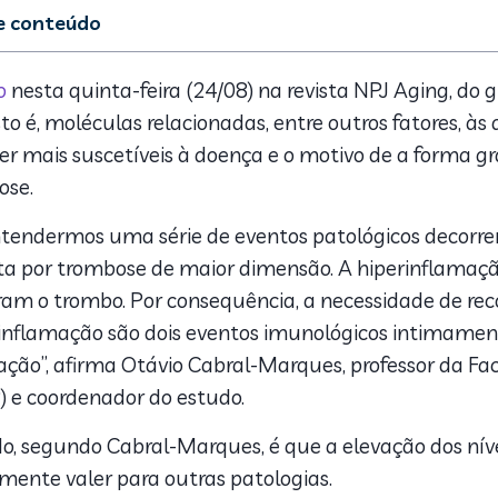
de conteúdo
 pode disparar anticorpos: detalhes sobre o estudo
rtas
o
nesta quinta-feira (24/08) na revista NPJ Aging, do
a sistêmico
sto é, moléculas relacionadas, entre outros fatores, 
9 pode disparar anticorpos ou agravar a doença?
er mais suscetíveis à doença e o motivo de a forma gr
ose.
tendermos uma série de eventos patológicos decorre
a por trombose de maior dimensão. A hiperinflamaçã
am o trombo. Por consequência, a necessidade de reco
inflamação são dois eventos imunológicos intimament
ação”, afirma Otávio Cabral-Marques, professor da F
 e coordenador do estudo.
do, segundo Cabral-Marques, é que a elevação dos nív
ente valer para outras patologias.