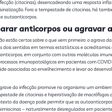
infecção (citocinas), desencadeando uma resposta inf
sinalização. Fora a tempestade de citocinas, há tam
e autoanticorpos.
arar anticorpos ou agravar 
 não estão certos sobre o que vem primeiro: o agravo 
s dois sentidos em termos estatísticos e acreditamos
oanticorpos, em conjunto com outras moléculas imun
rocessos imunopatológicos em pacientes com COVID
úde associadas ao envelhecimento e levar ao desenvol
 grave da infecção promove no organismo um ambient
mpestade de citocinas e hiperativação de macrófagos q
contexto da doença pode permitir que os autoanticor
quimiocinas – naturalmente desregulados em pacientes