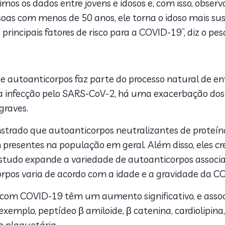
idimos os dados entre jovens e idosos e, com isso, ob
s com menos de 50 anos, ele torna o idoso mais susc
 principais fatores de risco para a COVID-19”, diz o pe
e autoanticorpos faz parte do processo natural de en
da infecção pelo SARS-CoV-2, há uma exacerbação dos 
graves.
strado que autoanticorpos neutralizantes de proteína
am presentes na população em geral. Além disso, ele
studo expande a variedade de autoanticorpos associ
rpos varia de acordo com a idade e a gravidade da C
com COVID-19 têm um aumento significativo, e associ
xemplo, peptídeo β amiloide, β catenina, cardiolipina, 