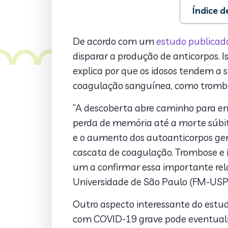
Índice 
1. COVID-19
2. Descobe
De acordo com um
estudo publicad
3. Problem
disparar a produção de anticorpos. I
4. COVID-1
explica por que os idosos tendem a s
coagulação sanguínea, como tromb
“A descoberta abre caminho para en
perda de memória até a morte súbit
e o aumento dos autoanticorpos ger
cascata de coagulação. Trombose e 
um a confirmar essa importante rel
Universidade de São Paulo (FM-USP)
Outro aspecto interessante do estu
com COVID-19 grave pode eventualm