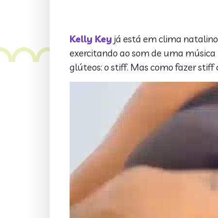
Kelly Key
já está em clima natalin
exercitando ao som de uma música t
glúteos: o stiff. Mas como fazer stif
Video
Player