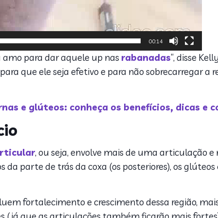
00:14
eu amo para dar aquele up nas
rabanadas
“, disse Ke
 para que ele seja efetivo e para não sobrecarregar a 
ernas e glúteos: conheça os benefícios, dicas e 
cio
rticular
, ou seja, envolve mais de uma articulação 
 da parte de trás da coxa (os posteriores), os glúteo
cluem fortalecimento e crescimento dessa região, mai
 (já que as articulações também ficarão mais fortes)