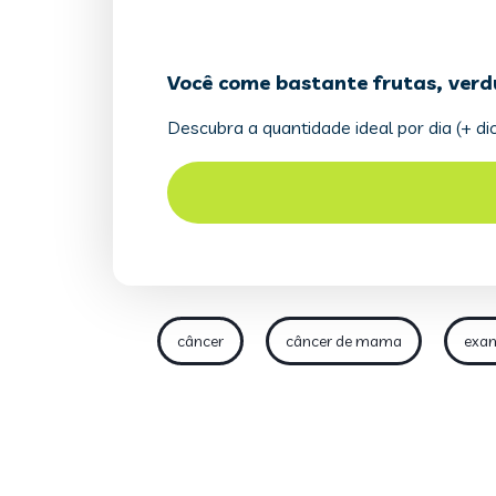
câncer
câncer de mama
exa