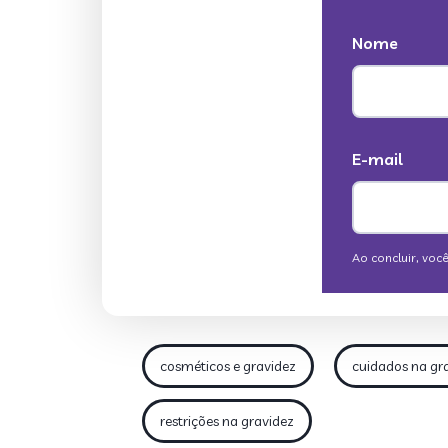
cosméticos e gravidez
cuidados na gr
restrições na gravidez