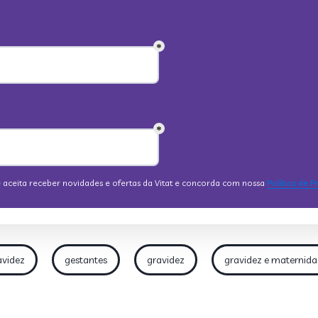
avidez
gestantes
gravidez
gravidez e maternid