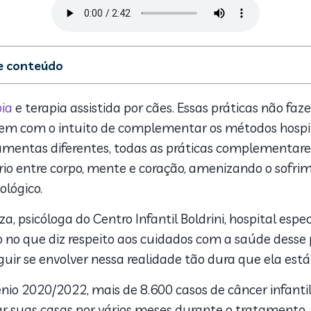
de conteúdo
o para sorrir
 complementares: a arte e o brincar
ia
e terapia assistida por cães. Essas práticas não fa
a de quatro patas
istem com o intuito de complementar os métodos hospi
dos óleos essenciais
ramentas diferentes, todas as práticas complementar
s complementares
brio entre corpo, mente e coração, amenizando o sofr
lógico.
, psicóloga do Centro Infantil Boldrini, hospital espe
 no que diz respeito aos cuidados com a saúde desse p
uir se envolver nessa realidade tão dura que ela está i
nio 2020/2022, mais de 8.600 casos de câncer infantil
r suas casas por vários meses durante o tratamento. 