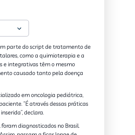
zem parte do script de tratamento de
talares, como a quimioterapia e a
es e integrativas têm o mesmo
imento causado tanto pela doença
cializado em oncologia pediátrica,
aciente. “É através dessas práticas
nserida”, declara.
 foram diagnosticados no Brasil.
Assim, passam a ficar longe de