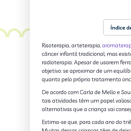
Índice 
1. Um motiv
2. Práticas
Risoterapia, arteterapia,
aromaterap
3. Terapeut
câncer infantil tradicional, mas ex
4. O poder 
radioterapia. Apesar de usarem fer
5. Prática
objetivo: se aproximar de um equilí
quanto pelo próprio tratamento onco
De acordo com Carla de Mello e Souza
tais atividades têm um papel valioso
alternativas que a criança vai conseg
Estima-se que, para cada ano do triê
Muitas dessas crianças têm de deixa