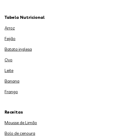
Tabela Nutricional
Arroz
Feijão
Batata inglesa
Ovo
Leite
Banana
Frango
Receitas
Mousse de Limão
Bolo de cenoura