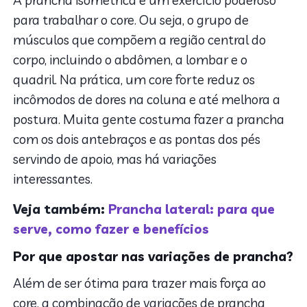
A prancha isométrica é um exercício poderoso
3. Cuidados ao fazer as variações de prancha
para trabalhar o core. Ou seja, o grupo de
músculos que compõem a região central do
corpo, incluindo o abdômen, a lombar e o
quadril. Na prática, um core forte reduz os
incômodos de dores na coluna e até melhora a
postura. Muita gente costuma fazer a prancha
com os dois antebraços e as pontas dos pés
servindo de apoio, mas há variações
interessantes.
Veja também:
Prancha lateral: para que
serve, como fazer e benefícios
Por que apostar nas variações de prancha?
Além de ser ótima para trazer mais força ao
core, a combinação de variações de prancha