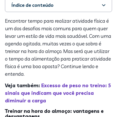
Índice de conteúdo
1. Treinar na hora do almoço: vantagens e
desvantagens
Encontrar tempo para realizar atividade física é
2. Quais os benefícios?
um dos desafios mais comuns para quem quer
3. Mas nada de descuidar da alimentação
levar um estilo de vida mais saudável. Com uma
agenda agitada, muitas vezes o que sobra é
treinar na hora do almoço. Mas será que utilizar
o tempo da alimentação para praticar atividade
física é uma boa aposta? Continue lendo e
entenda.
Veja também:
Excesso de peso no treino: 5
sinais que indicam que você precisa
diminuir a carga
Treinar na hora do almoço: vantagens e
desvantagens