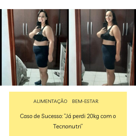
ALIMENTAÇÃO
BEM-ESTAR
Caso de Sucesso: “Já perdi 20kg com o
Tecnonutri”