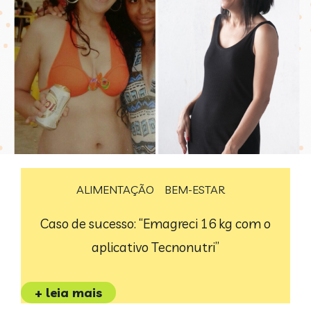
ALIMENTAÇÃO
BEM-ESTAR
Caso de sucesso: “Emagreci 16 kg com o
aplicativo Tecnonutri”
+ leia mais