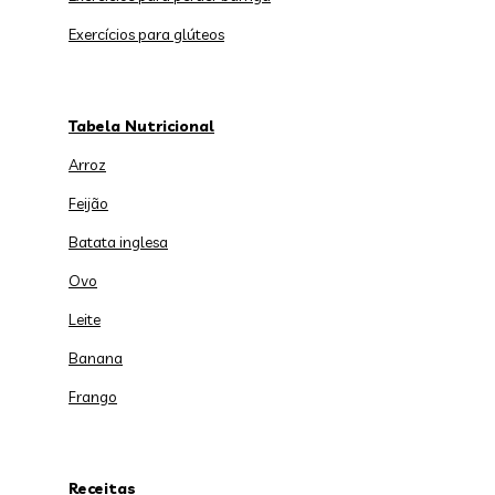
Exercícios para glúteos
Tabela Nutricional
Arroz
Feijão
Batata inglesa
Ovo
Leite
Banana
Frango
Receitas