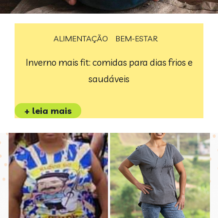
ALIMENTAÇÃO
BEM-ESTAR
Inverno mais fit: comidas para dias frios e
saudáveis
+ leia mais