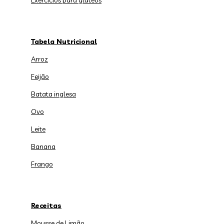
Exercícios para glúteos
Tabela Nutricional
Arroz
Feijão
Batata inglesa
Ovo
Leite
Banana
Frango
Receitas
Mousse de Limão