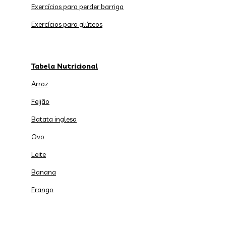
Exercícios para perder barriga
Exercícios para glúteos
Tabela Nutricional
Arroz
Feijão
Batata inglesa
Ovo
Leite
Banana
Frango