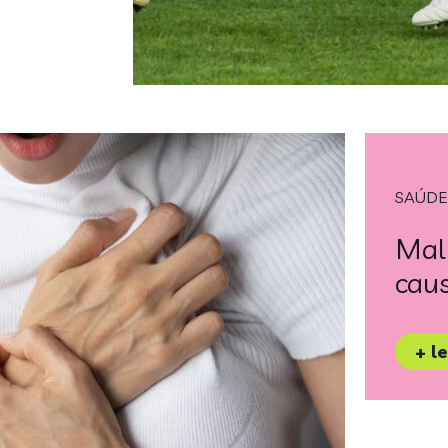
SAÚDE
Mal 
caus
+ l