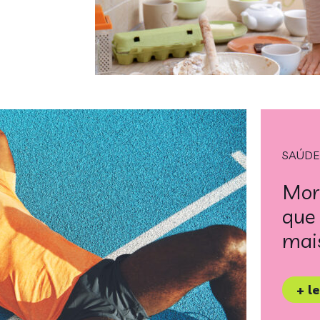
SAÚDE
Mort
que 
mai
+ l