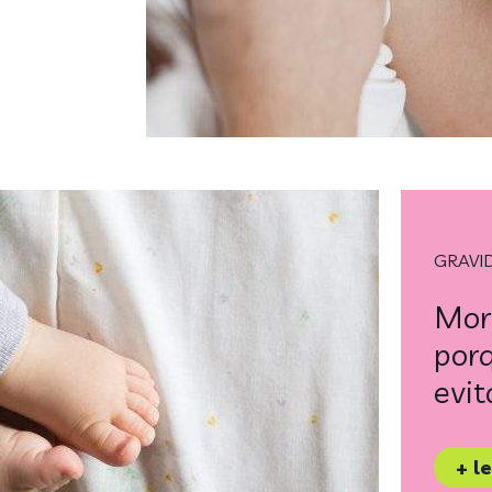
GRAVI
Mor
por
evit
+ l