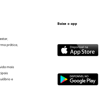
Baixe o app
estar,
rma prática,
vida mais
cipais
ilíbrio e