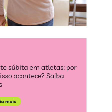
e súbita em atletas: por
isso acontece? Saiba
s
eia mais