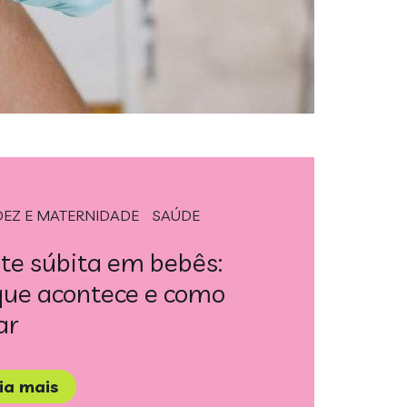
DEZ E MATERNIDADE
SAÚDE
te súbita em bebês:
que acontece e como
ar
eia mais