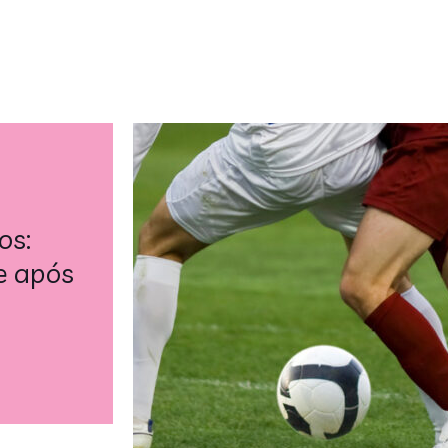
os:
e após