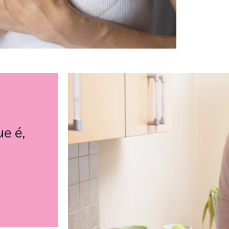
ue é,