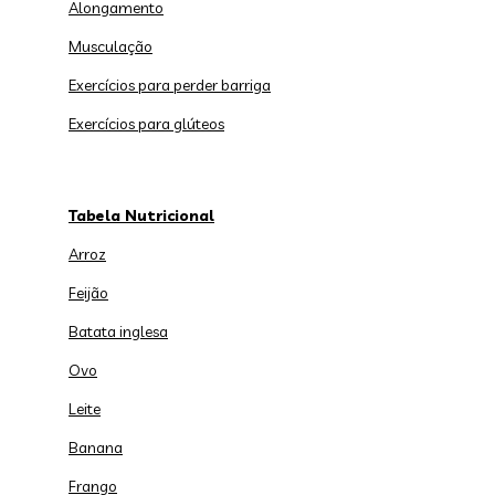
Alongamento
Musculação
Exercícios para perder barriga
Exercícios para glúteos
Tabela Nutricional
Arroz
Feijão
Batata inglesa
Ovo
Leite
Banana
Frango