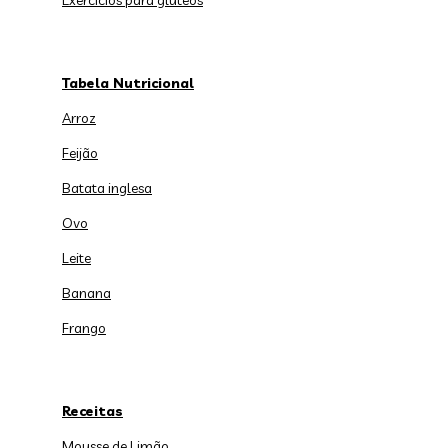
Exercícios para glúteos
Tabela Nutricional
Arroz
Feijão
Batata inglesa
Ovo
Leite
Banana
Frango
Receitas
Mousse de Limão