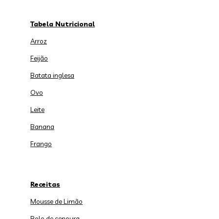
Tabela Nutricional
Arroz
Feijão
Batata inglesa
Ovo
Leite
Banana
Frango
Receitas
Mousse de Limão
Bolo de cenoura