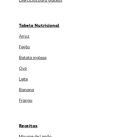
Exercícios para glúteos
Tabela Nutricional
Arroz
Feijão
Batata inglesa
Ovo
Leite
Banana
Frango
Receitas
Mousse de Limão