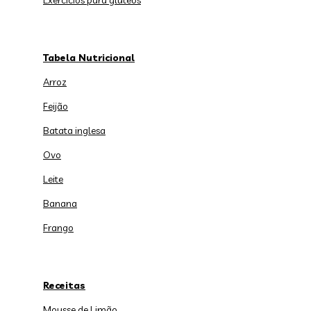
Exercícios para glúteos
Tabela Nutricional
Arroz
Feijão
Batata inglesa
Ovo
Leite
Banana
Frango
Receitas
Mousse de Limão