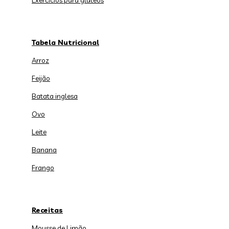
Exercícios para glúteos
Tabela Nutricional
Arroz
Feijão
Batata inglesa
Ovo
Leite
Banana
Frango
Receitas
Mousse de Limão