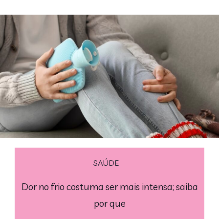
SAÚDE
Dor no frio costuma ser mais intensa; saiba
por que