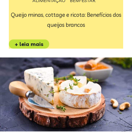
ALIMENTAÇÃO
BEM-ESTAR
Queijo minas, cottage e ricota: Benefícios dos
queijos brancos
+ leia mais