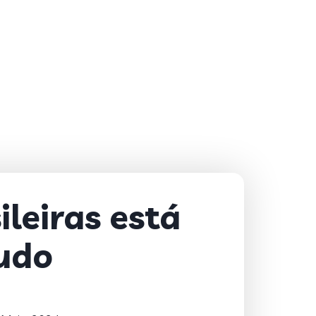
leiras está
tudo