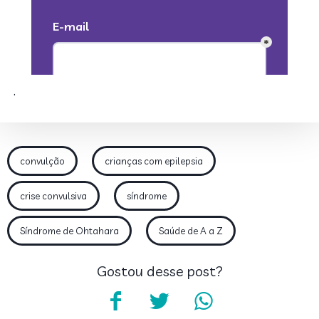
.
convulção
crianças com epilepsia
crise convulsiva
síndrome
Síndrome de Ohtahara
Saúde de A a Z
Gostou desse post?