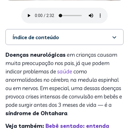
Índice de conteúdo
1. O que é síndrome de Ohtahara
2. Causas
Doenças neurológicas
em crianças causam
3. Diagnóstico e tratamento
muita preocupação nos pais, já que podem
indicar problemas de
saúde
como
anormalidades no cérebro, na medula espinhal
ou em nervos. Em especial, uma dessas doenças
provoca crises intensas de convulsão em bebês e
pode surgir antes dos 3 meses de vida — é a
síndrome de Ohtahara
.
Veja também:
Bebê sentado: entenda