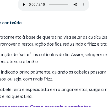
de conteúdo
os
iferença entre selagem capilar e progressiva?
tamento à base de queratina visa selar as cutículas e
 da selagem capilar
mover a restauração dos fios, reduzindo o frizz e tra
unção de “selar” as cutículas do fio. Assim, selagem 
resistência e brilho.
indicado, principalmente, quando os cabelos passam p
os, ou seja, com mais frizz.
beleireira e especialista em alongamentos, surge a 
s e na queratina.
por estresse: Como prevenir e combater