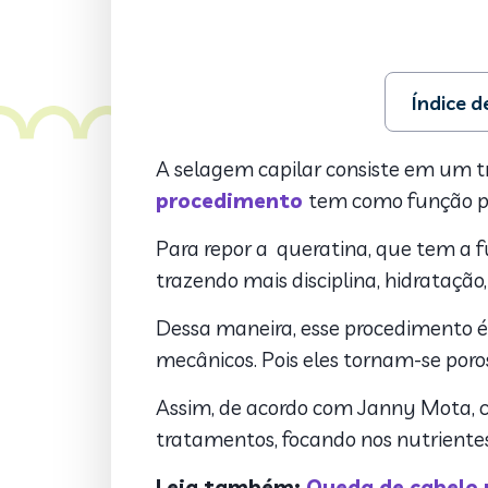
Índice 
1. Benefíci
2. Qual a d
A selagem capilar consiste em um tra
3. Duração
procedimento
tem como função pro
Para repor a queratina, que tem a f
trazendo mais disciplina, hidratação, 
Dessa maneira, esse procedimento é 
mecânicos. Pois eles tornam-se poros
Assim, de acordo com Janny Mota, ca
tratamentos, focando nos nutriente
Leia também:
Queda de cabelo 