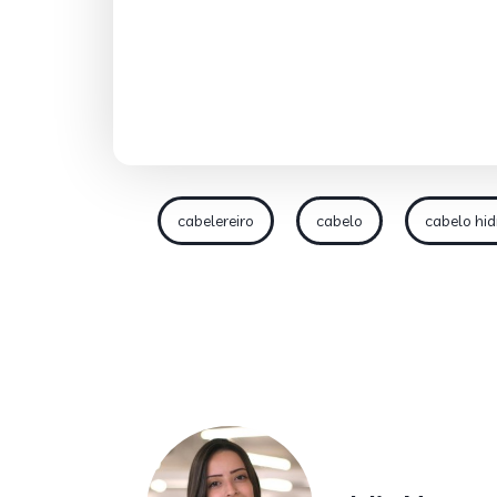
cabelereiro
cabelo
cabelo hi