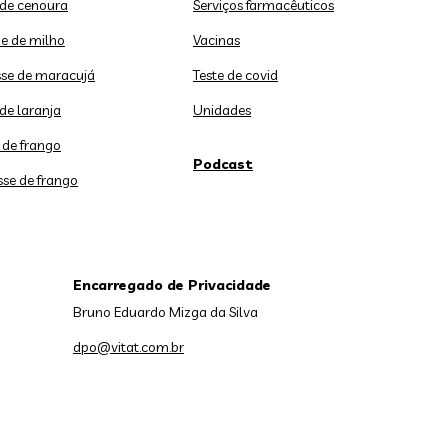
 de cenoura
Serviços farmacêuticos
e de milho
Vacinas
se de maracujá
Teste de covid
de laranja
Unidades
 de frango
Podcast
sse de frango
Encarregado de Privacidade
Bruno Eduardo Mizga da Silva
dpo@vitat.com.br