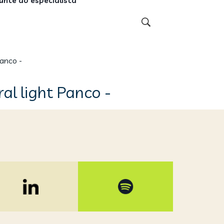
unte ao especialista
anco -
al light Panco -