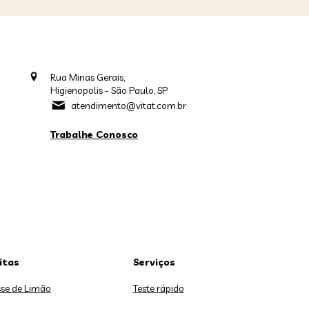
Rua Minas Gerais,
Higienopolis - São Paulo, SP
atendimento@vitat.com.br
Trabalhe Conosco
itas
Serviços
se de Limão
Teste rápido