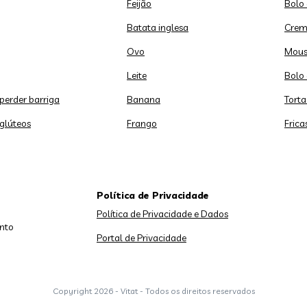
Feijão
Bolo
Batata inglesa
Crem
Ovo
Mous
Leite
Bolo 
 perder barriga
Banana
Torta
 glúteos
Frango
Frica
Política de Privacidade
Política de Privacidade e Dados
nto
Portal de Privacidade
Copyright
2026 - Vitat - Todos os direitos reservados