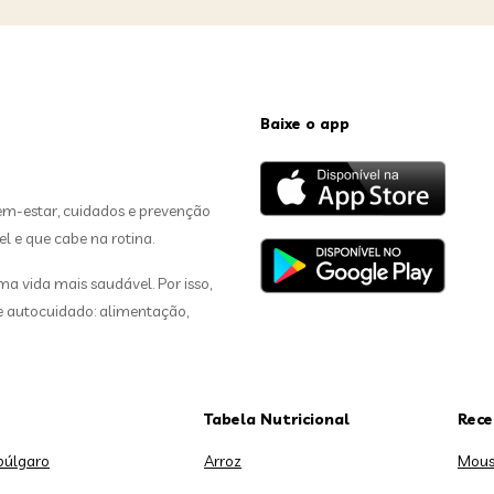
Baixe o app
em-estar, cuidados e prevenção
el e que cabe na rotina.
 vida mais saudável. Por isso,
de autocuidado: alimentação,
Tabela Nutricional
Rece
búlgaro
Arroz
Mous