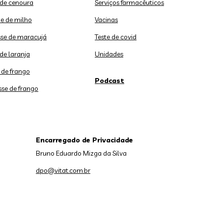
 de cenoura
Serviços farmacêuticos
e de milho
Vacinas
se de maracujá
Teste de covid
de laranja
Unidades
 de frango
Podcast
sse de frango
Encarregado de Privacidade
Bruno Eduardo Mizga da Silva
dpo@vitat.com.br