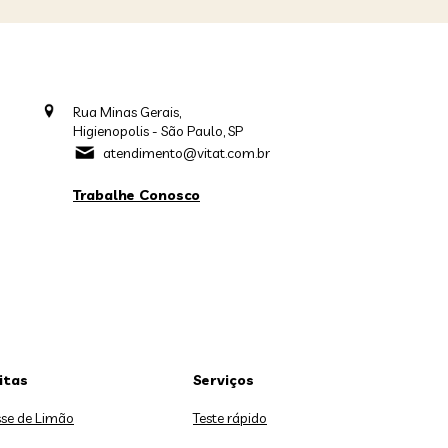
Rua Minas Gerais,
Higienopolis - São Paulo, SP
atendimento@vitat.com.br
Trabalhe Conosco
itas
Serviços
se de Limão
Teste rápido