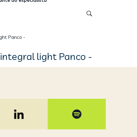
unte ao especialista
ght Panco -
ntegral light Panco -