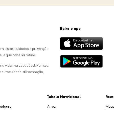
Baixe o app
em-estar, cuidados e prevenção
el e que cabe na rotina.
 vida mais saudável. Por isso,
de autocuidado: alimentação,
Tabela Nutricional
Rece
búlgaro
Arroz
Mous