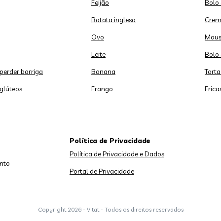
Feijão
Bolo
Batata inglesa
Crem
Ovo
Mous
Leite
Bolo 
 perder barriga
Banana
Torta
 glúteos
Frango
Frica
Política de Privacidade
Política de Privacidade e Dados
nto
Portal de Privacidade
Copyright
2026 - Vitat - Todos os direitos reservados