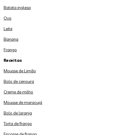
Batata inglesa
Ovo
Leite
Banana
Frango
Receitas
Mousse de Limão
Bolo de cenoura
Creme de milho
Mousse de maracujá
Bolo de laranja
Torta de frango
Fricasse de frango