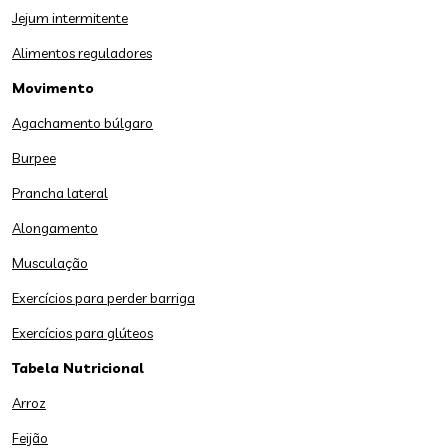
Jejum intermitente
Alimentos reguladores
Movimento
Agachamento búlgaro
Burpee
Prancha lateral
Alongamento
Musculação
Exercícios para perder barriga
Exercícios para glúteos
Tabela Nutricional
Arroz
Feijão