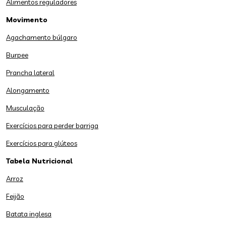
Alimentos reguladores
Movimento
Agachamento búlgaro
Burpee
Prancha lateral
Alongamento
Musculação
Exercícios para perder barriga
Exercícios para glúteos
Tabela Nutricional
Arroz
Feijão
Batata inglesa