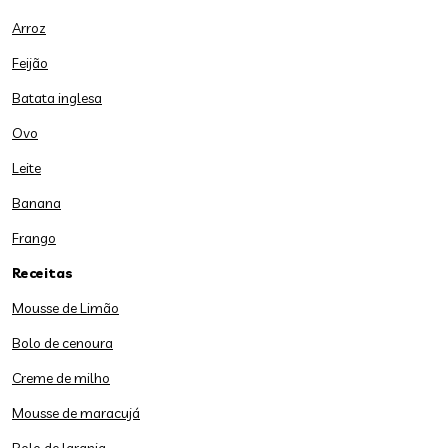
Arroz
Feijão
Batata inglesa
Ovo
Leite
Banana
Frango
Receitas
Mousse de Limão
Bolo de cenoura
Creme de milho
Mousse de maracujá