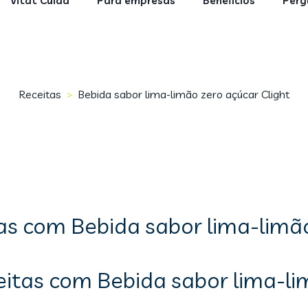
Vitat Cuida
Para empresas
Benefícios
Perg
Receitas
Bebida sabor lima-limão zero açúcar Clight
>
as com Bebida sabor lima-limão
eitas com Bebida sabor lima-li