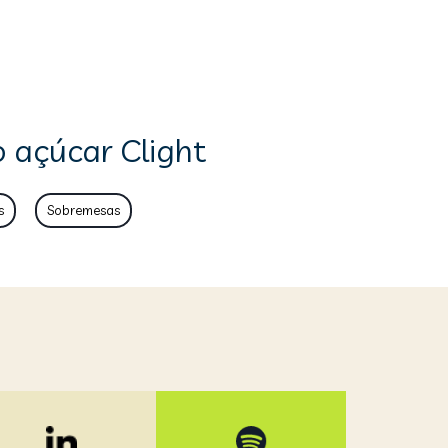
 açúcar Clight
s
Sobremesas