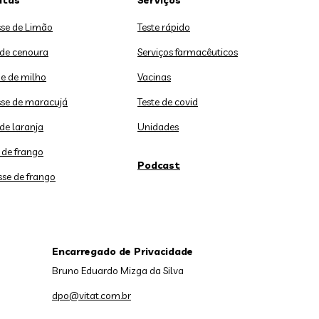
itas
Serviços
se de Limão
Teste rápido
 de cenoura
Serviços farmacêuticos
e de milho
Vacinas
se de maracujá
Teste de covid
de laranja
Unidades
 de frango
Podcast
sse de frango
Encarregado de Privacidade
Bruno Eduardo Mizga da Silva
dpo@vitat.com.br