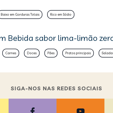
Baixo em Gorduras Totais
Rico em Sódio
m Bebida sabor lima-limão zero
Carnes
Doces
Pães
Pratos principais
Salada
SIGA-NOS NAS REDES SOCIAIS