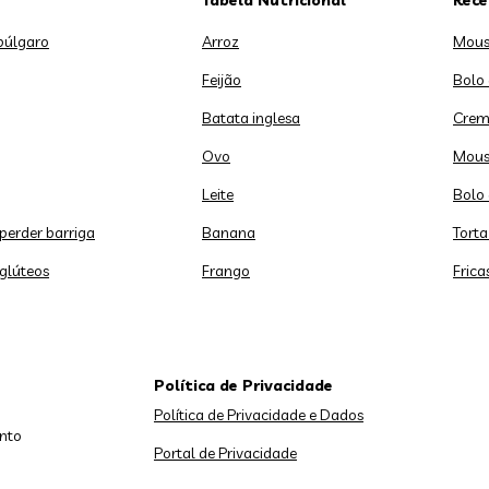
Tabela Nutricional
Rece
búlgaro
Arroz
Mous
Feijão
Bolo
Batata inglesa
Crem
Ovo
Mous
Leite
Bolo 
 perder barriga
Banana
Torta
 glúteos
Frango
Frica
Política de Privacidade
Política de Privacidade e Dados
nto
Portal de Privacidade