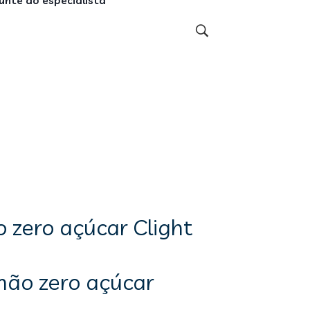
unte ao especialista
 zero açúcar Clight
mão zero açúcar