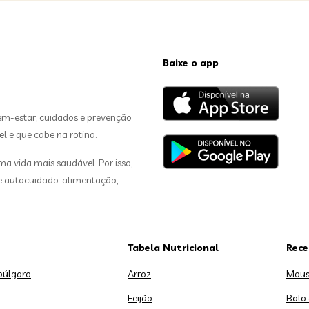
Baixe o app
em-estar, cuidados e prevenção
el e que cabe na rotina.
 vida mais saudável. Por isso,
de autocuidado: alimentação,
Tabela Nutricional
Rece
búlgaro
Arroz
Mous
Feijão
Bolo