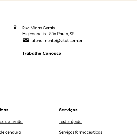
Rua Minas Gerais,
Higienopolis - São Paulo, SP
atendimento@vitat.com.br
Trabalhe Conosco
itas
Serviços
se de Limão
Teste rápido
 de cenoura
Serviços farmacêuticos