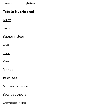
Exercícios para glúteos
Tabela Nutricional
Arroz
Feijão
Batata inglesa
Ovo
Leite
Banana
Frango
Receitas
Mousse de Limão
Bolo de cenoura
Creme de milho