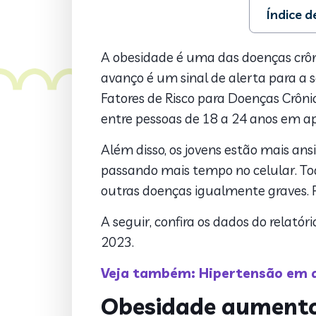
Índice 
1. Obesida
2. Sedenta
A obesidade é uma das doenças crôni
3. Falta d
avanço é um sinal de alerta para a s
4. Como a 
Fatores de Risco para Doenças Crô
entre pessoas de 18 a 24 anos em a
Além disso, os jovens estão mais an
passando mais tempo no celular. To
outras doenças igualmente graves. P
A seguir, confira os dados do relatóri
2023.
Veja também: Hipertensão em a
Obesidade aumentou