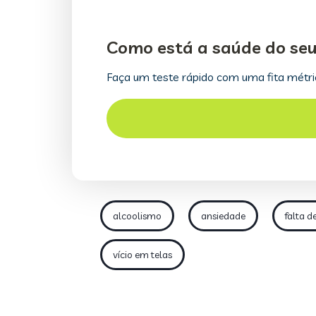
alcoolismo
ansiedade
falta d
vício em telas