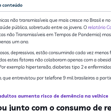
de conteúdo
de aumentou junto com o consumo de refrigerantes e álcool
rismo, fator de risco para a obesidade, também aumentou
cas não transmissíveis que mais cresce no Brasil e n
e sono: outro problema que preocupa
aúde pública, sobretudo entre os jovens. O
relatório C
popularidade dos maus hábitos pode ser perigosa?
nicas não Transmissíveis em Tempos de Pandemia) m
penas um ano.
siosos, depressivos, estão consumindo cada vez menos 
dos estes fatores não colaboram apenas com a obesi
or exemplo hipertensão, diabetes tipo 2 e enfermidad
o, que entrevistou por telefone 9 mil brasileiros a parti
dultos aumenta risco de demência na velhice
 junto com o consumo de ref