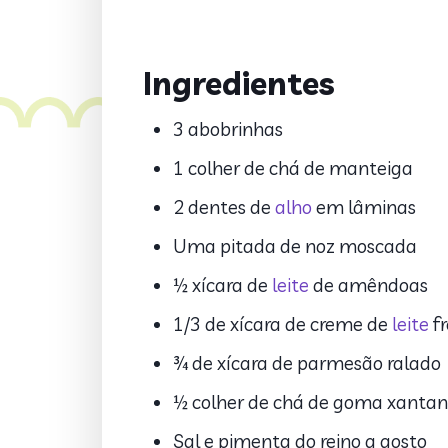
Ingredientes
3 abobrinhas
1 colher de chá de manteiga
2 dentes de
alho
em lâminas
Uma pitada de noz moscada
½ xícara de
leite
de amêndoas
1/3 de xícara de creme de
leite
fr
¾ de xícara de parmesão ralado
½ colher de chá de goma xanta
Sal e pimenta do reino a gosto