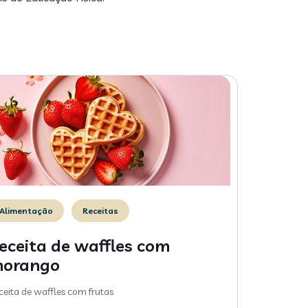
Alimentação
Receitas
eceita de waffles com
orango
ceita de waffles com frutas