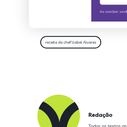
receita da chef Izabel Alvares
Redação
Todos os textos ass