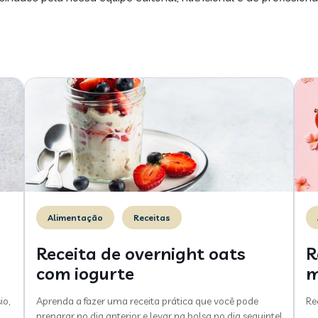
Alimentação
Receitas
Receita de overnight oats
R
com iogurte
m
io,
Aprenda a fazer uma receita prática que você pode
Re
preparar no dia anterior e levar na bolsa no dia seguinte!