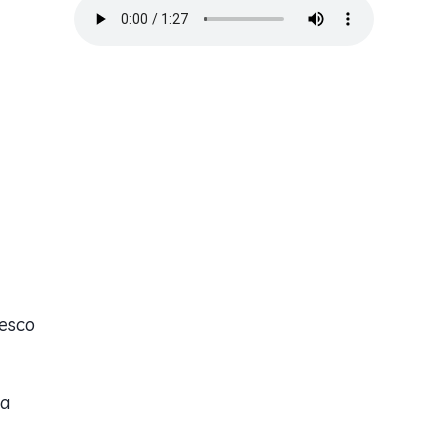
esco
na