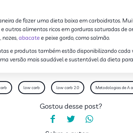
eira de fazer uma dieta baixa em carboidratos. M
e outros alimentos ricos em gorduras saturadas de or
, nozes,
abacate
e peixe gordo, como salmão.
s e produtos também estão disponibilizando cada ve
 uma versão mais saudável e sustentável da dieta par
carb
low carb
low carb 2.0
Metodologias de A a
Gostou desse post?