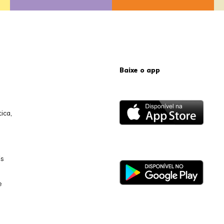
Baixe o app
ica,
is
e