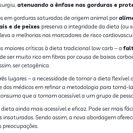
surgiu,
atenuando a ênfase nas gorduras e prot
icos em gorduras saturadas de origem animal por
alim
ais e de peixes
preserva a integridade da dieta (ou 
 leva a melhorias nos marcadores de risco cardiovascu
aiores críticas à dieta tradicional low carb – a
fal
 ser muito rico em fibras por causa de baixos carboid
ssim, ser cetogênica.
ês lugares – a necessidade de tornar a dieta flexível 
sse dos médicos em refinar a metodologia para torná-l
 consumo que a tornam acessível a um grupo de pess
 dieta ainda mais acessível e eficaz. Pode ser mais fá
as insaturadas. Sendo assim, a nova abordagem oferece
s preocupações.