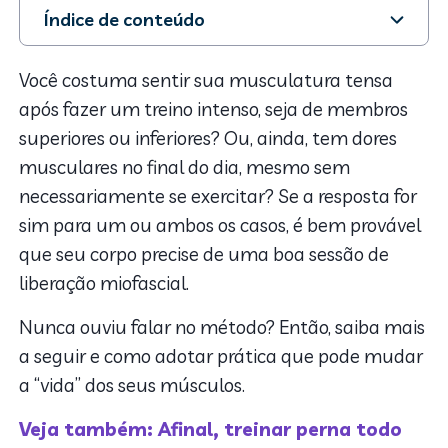
Índice de conteúdo
1. O que é a liberação miofascial?
2. Como a liberação miofascial ajuda a reduzir dores?
Você costuma sentir sua musculatura tensa
3. Dicas para fazer a autoliberação miofascial
após fazer um treino intenso, seja de membros
4. Quem pode se beneficiar?
superiores ou inferiores? Ou, ainda, tem dores
musculares no final do dia, mesmo sem
necessariamente se exercitar? Se a resposta for
sim para um ou ambos os casos, é bem provável
que seu corpo precise de uma boa sessão de
liberação miofascial.
Nunca ouviu falar no método? Então, saiba mais
a seguir e como adotar prática que pode mudar
a “vida” dos seus músculos.
Veja também: Afinal, treinar perna todo