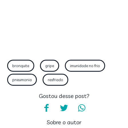
bronquite
gripe
imunidade no frio
pneumonia
resfriado
Gostou desse post?
Sobre o autor