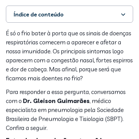
Índice de conteúdo
1. Entendendo a relação entre o frio e a imunidade
2. Nem tudo é gripe
É só o frio bater à porta que os sinais de doenças
3. Dicas de ouro: como não ficar doente no frio
respiratórias comecem a aparecer e afetar a
4. Imunidade no frio: Vacinas são essenciais
nossa imunidade. Os principais sintomas logo
aparecem com a congestão nasal, fortes espirros
e dor de cabeça.
Mas afinal, porque será que
ficamos mais doentes no frio?
Para responder a essa pergunta, conversamos
com o
Dr. Gleison Guimarães
, médico
especialista em pneumologia pela Sociedade
Brasileira de Pneumologia e Tisiologia (SBPT).
Confira a seguir.