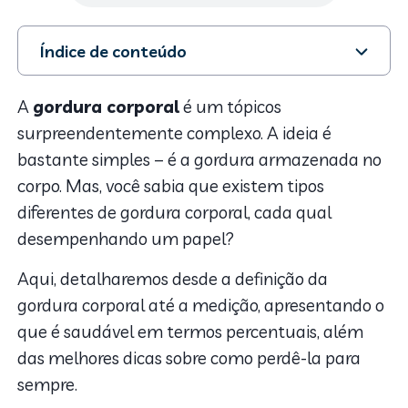
Índice de conteúdo
1. Desvendando a gordura corporal
2. Tipos de gordura corporal
A
gordura corporal
é um tópicos
3. Afinal, qual tipo de gordura é mais fácil de perder?
surpreendentemente complexo. A ideia é
4. Como perder gordura corporal?
bastante simples – é a gordura armazenada no
corpo. Mas, você sabia que existem tipos
diferentes de gordura corporal, cada qual
desempenhando um papel?
Aqui, detalharemos desde a definição da
gordura corporal até a medição, apresentando o
que é saudável em termos percentuais, além
das melhores dicas sobre como perdê-la para
sempre.