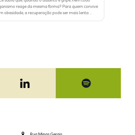
cê sabia que, quando o assunto é gripe, nem todo
ganismo reage da mesma forma? Para quem convive
m obesidade, a recuperação pode ser mais lenta
…
Rua Minas Gerais,