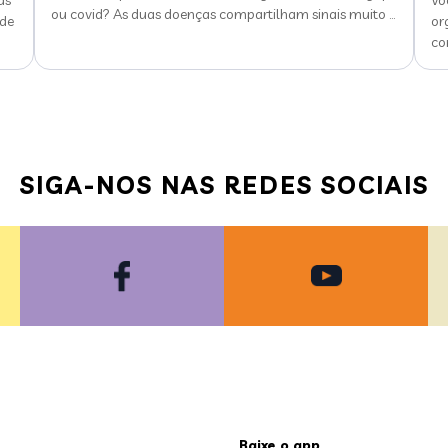
as
Vo
ou covid? As duas doenças compartilham sinais muito
…
 de
or
co
SIGA-NOS NAS REDES SOCIAIS
Baixe o app