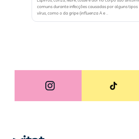
Espirros, coriza, febre, tosse e dor no corpo são sintom
comuns durante infecções causadas por alguns tipos
vírus, como o da gripe (influenza A e
…