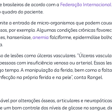
e brasileiros de acordo com a
Federação Internacional
 quadro do paciente.
mite a entrada de micro-organismos que podem causar
sos, por exemplo. Algumas condições crônicas favore
tes, hanseníase,
anemia
falciforme, epidermólise bolho
a.
o de lesões como úlceras vasculares. “Úlceras vascula
essoas com insuficiência venosa ou arterial. Essas lesõe
go tempo. A manipulação da ferida, bem como a falta
ecção na própria ferida e na pele”, conta Rangel.
nsável por alterações ósseas, articulares e neuropátic
 um bom controle dos níveis de glicose no sangue, d