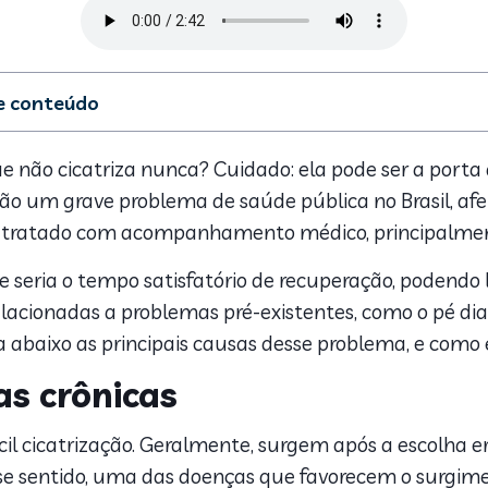
de conteúdo
s das feridas crônicas
ausas
 não cicatriza nunca? Cuidado: ela pode ser a porta
to das feridas crônicas
são um grave problema de saúde pública no Brasil, af
r tratado com acompanhamento médico, principalment
e seria o tempo satisfatório de recuperação, podendo
acionadas a problemas pré-existentes, como o pé diabé
ra abaixo as principais causas desse problema, e como 
as crônicas
ifícil cicatrização. Geralmente, surgem após a escolha
e sentido, uma das doenças que favorecem o surgimen