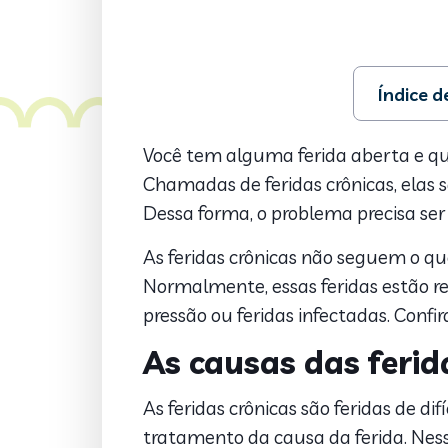
Índice 
1. As causa
2. Outras c
Você tem alguma ferida aberta e que
3. Tratamen
Chamadas de feridas crônicas, elas 
Dessa forma, o problema precisa se
As feridas crônicas não seguem o qu
Normalmente, essas feridas estão rel
pressão ou feridas infectadas. Confi
As causas das ferid
As feridas crônicas são feridas de d
tratamento da causa da ferida. Ness