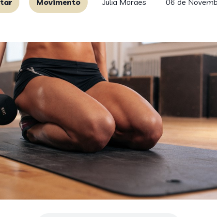
tar
Movimento
Julia Moraes
06 de Novemb