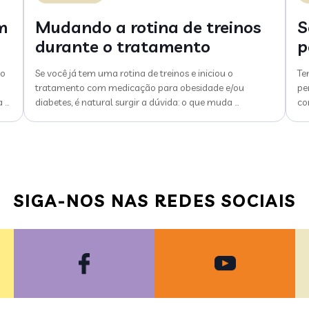
m
Mudando a rotina de treinos
S
durante o tratamento
p
do
Se você já tem uma rotina de treinos e iniciou o
Te
tratamento com medicação para obesidade e/ou
pe
a
…
diabetes, é natural surgir a dúvida: o que muda
…
co
SIGA-NOS NAS REDES SOCIAIS