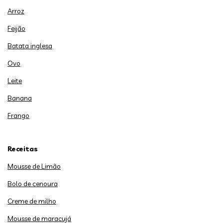
Arroz
Feijão
Batata inglesa
Ovo
Leite
Banana
Frango
Receitas
Mousse de Limão
Bolo de cenoura
Creme de milho
Mousse de maracujá