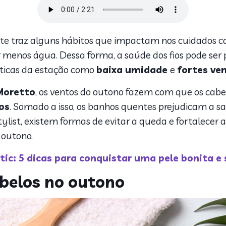
te traz alguns hábitos que impactam nos cuidados c
enos água. Dessa forma, a saúde dos fios pode ser p
áticas da estação como
baixa umidade
e
fortes ve
Moretto
, os ventos do outono fazem com que os cab
os
. Somado a isso, os banhos quentes prejudicam a s
list, existem formas de evitar a queda e fortalecer a s
 outono.
tic: 5 dicas para conquistar uma pele bonita e
belos no outono