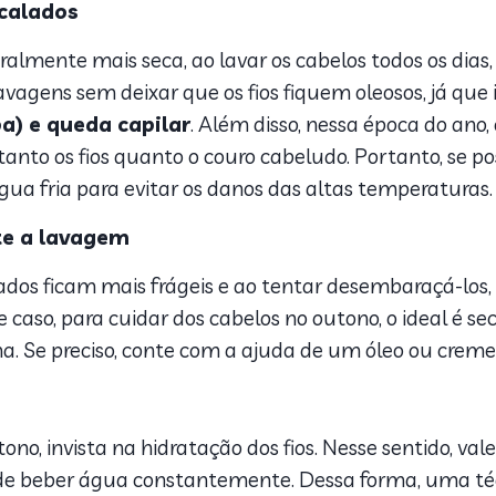
rcalados
mente mais seca, ao lavar os cabelos todos os dias, o
s lavagens sem deixar que os fios fiquem oleosos, já qu
a) e queda capilar
. Além disso, nessa época do an
nto os fios quanto o couro cabeludo. Portanto, se pos
 fria para evitar os danos das altas temperaturas.
te a lavagem
os ficam mais frágeis e ao tentar desembaraçá-los, 
caso, para cuidar dos cabelos no outono, o ideal é se
 Se preciso, conte com a ajuda de um óleo ou creme q
no, invista na hidratação dos fios. Nesse sentido, val
 de beber água constantemente. Dessa forma, uma téc