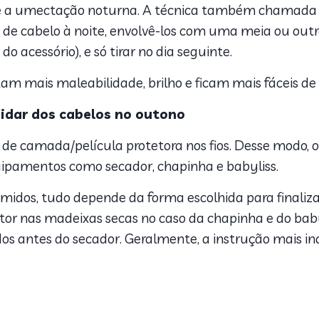
a, é a umectação noturna. A técnica também chamada
s de cabelo à noite, envolvê-los com uma meia ou outr
 acessório), e só tirar no dia seguinte.
am mais maleabilidade, brilho e ficam mais fáceis de
uidar dos cabelos no outono
 de camada/película protetora nos fios. Desse modo, o
ipamentos como secador, chapinha e babyliss.
 úmidos, tudo depende da forma escolhida para finaliz
or nas madeixas secas no caso da chapinha e do babyl
os antes do secador. Geralmente, a instrução mais in