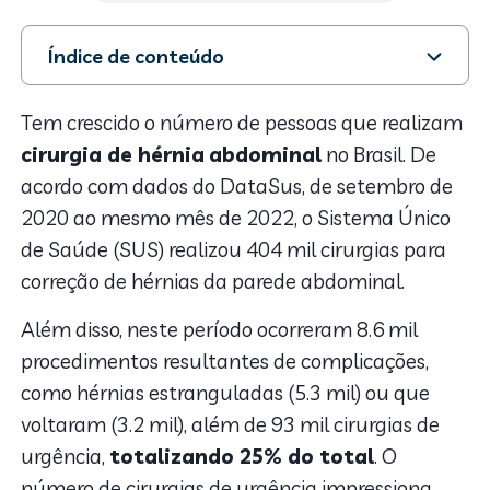
Índice de conteúdo
1. Cirurgia de hérnia abdominal
2. Riscos de não fazer a cirurgia de hérnia
Tem crescido o número de pessoas que realizam
3. A hérnia abdominal pode voltar?
cirurgia de hérnia
abdominal
no Brasil. De
4. Afinal, o que são hérnias?
acordo com dados do DataSus, de setembro de
2020 ao mesmo mês de 2022, o Sistema Único
de Saúde (SUS) realizou 404 mil cirurgias para
correção de hérnias da parede abdominal.
Além disso, neste período ocorreram 8.6 mil
procedimentos resultantes de complicações,
como hérnias estranguladas (5.3 mil) ou que
voltaram (3.2 mil), além de 93 mil cirurgias de
urgência,
totalizando 25% do total
. O
número de cirurgias de urgência impressiona,