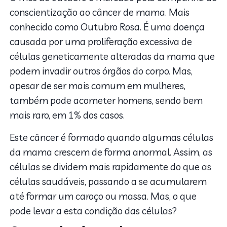
3. Tipos de câncer de mama
conscientização ao câncer de mama. Mais
4. Tratamentos para o câncer de mama
conhecido como Outubro Rosa. É uma doença
5. Como prevenir o câncer de mama?
causada por uma proliferação excessiva de
células geneticamente alteradas da mama que
podem invadir outros órgãos do corpo. Mas,
apesar de ser mais comum em mulheres,
também pode acometer homens, sendo bem
mais raro, em 1% dos casos.
Este câncer é formado quando algumas células
da mama crescem de forma anormal. Assim, as
células se dividem mais rapidamente do que as
células saudáveis, passando a se acumularem
até formar um caroço ou massa. Mas, o que
pode levar a esta condição das células?